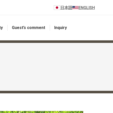
日本語
ENGLISH
ty
Guest’s comment
Inquiry