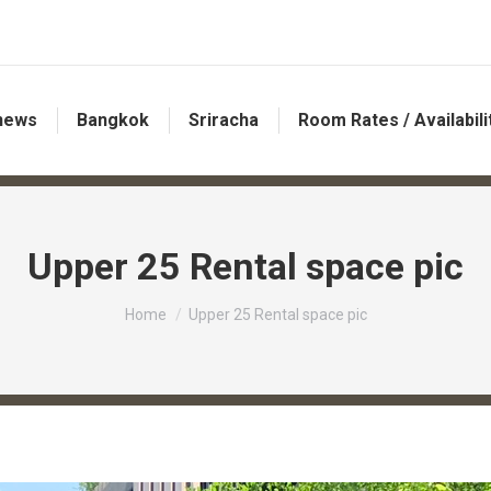
 news
Bangkok
Sriracha
Room Rates / Availabili
Upper 25 Rental space pic
You are here:
Home
Upper 25 Rental space pic