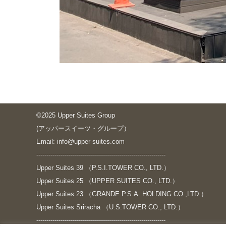
©2025 Upper Suites Group
(アッパースイーツ・グループ）
Email: info@upper-suites.com
----------------------------------------------------------------
Upper Suites 39 （P.S.I.TOWER CO., LTD.）
Upper Suites 25 （UPPER SUITES CO., LTD.）
Upper Suites 23 （GRANDE P.S.A. HOLDING CO.,LTD.）
Upper Suites Sriracha （U.S.TOWER CO., LTD.）
----------------------------------------------------------------