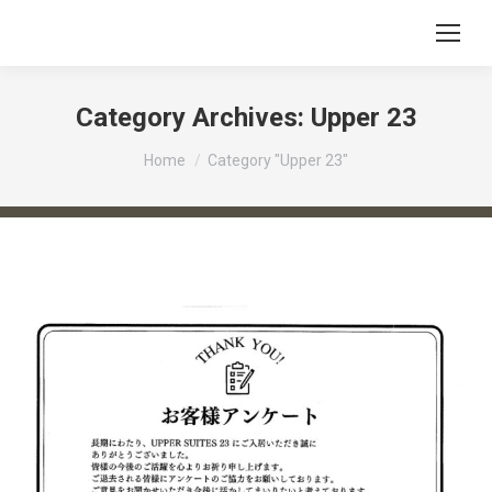
Category Archives:
Upper 23
You are here:
Home
Category "Upper 23"