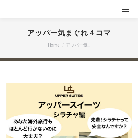
アッパー気まぐれ４コマ
You are here:
Home
アッパー気…