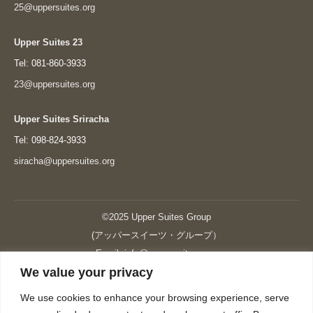
25@uppersuites.org
Upper Suites 23
Tel: 081-860-3933
23@uppersuites.org
Upper Suites Sriracha
Tel: 098-824-3933
siracha@uppersuites.org
©2025 Upper Suites Group
(アッパースイーツ・グループ）
Email: info@upper-suites.com
We value your privacy
----------------------------------------------------------------
Upper Suites 39 （P.S.I.TOWER CO., LTD.）
We use cookies to enhance your browsing experience, serve
Upper Suites 25 （UPPER SUITES CO., LTD.）