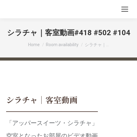
シラチャ｜客室動画#418 #502 #104
You are here:
Home
Room availability
シラチャ｜…
シラチャ｜客室動画
「アッパースイーツ・シラチャ」
空室となったお部屋のビデオ動画