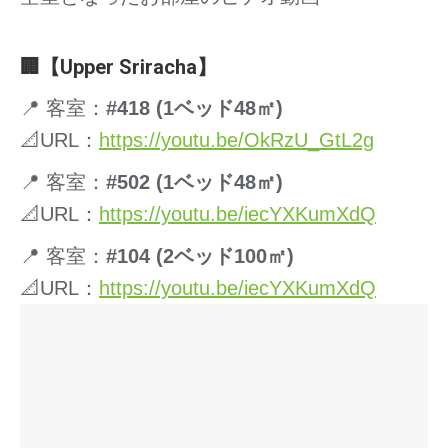
🏢【Upper Sriracha】
📍 客室：
#418 (1ベッド48㎡)
📐URL：
https://youtu.be/OkRzU_GtL2g
📍 客室：
#502 (1ベッド48㎡)
📐URL：
https://youtu.be/iecYXKumXdQ
📍 客室：
#104 (2ベッド100㎡)
📐URL：
https://youtu.be/iecYXKumXdQ