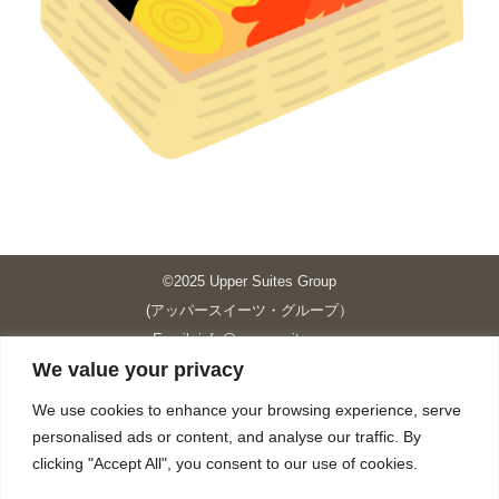
©2025 Upper Suites Group
(アッパースイーツ・グループ）
Email: info@upper-suites.com
We value your privacy
----------------------------------------------------------------
Upper Suites 39 （P.S.I.TOWER CO., LTD.）
We use cookies to enhance your browsing experience, serve
Upper Suites 25 （UPPER SUITES CO., LTD.）
personalised ads or content, and analyse our traffic. By
Upper Suites 23 （GRANDE P.S.A. HOLDING CO.,LTD.）
clicking "Accept All", you consent to our use of cookies.
Upper Suites Sriracha （U.S.TOWER CO., LTD.）