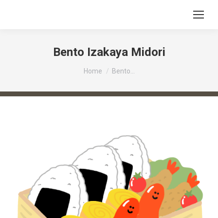
Bento Izakaya Midori
You are here:
Home
Bento…