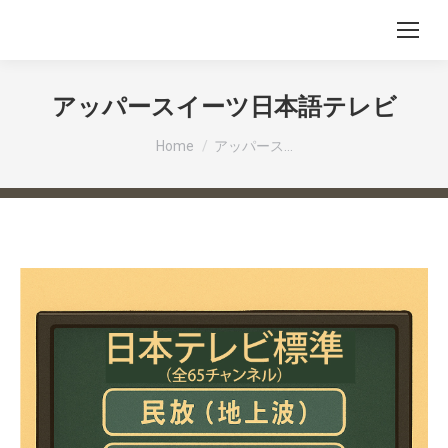
アッパースイーツ日本語テレビ
You are here:
Home
アッパース…