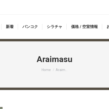
新着
バンコク
シラチャ
価格 / 空室情報
Araimasu
You are here:
Home
Araim…