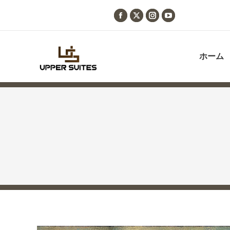
Facebook
X
Instagram
YouTube
page
page
page
page
opens
opens
opens
opens
ホーム
in
in
in
in
new
new
new
new
window
window
window
window