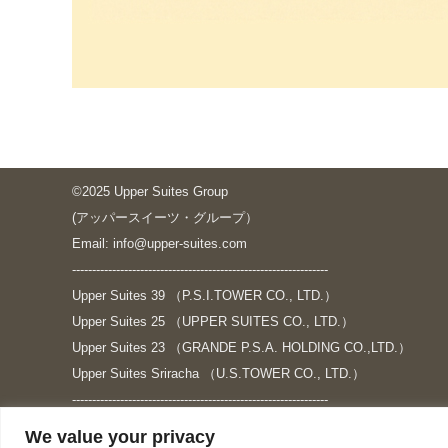
©2025 Upper Suites Group
(アッパースイーツ・グループ）
Email: info@upper-suites.com
----------------------------------------------------------------
Upper Suites 39 （P.S.I.TOWER CO., LTD.）
Upper Suites 25 （UPPER SUITES CO., LTD.）
Upper Suites 23 （GRANDE P.S.A. HOLDING CO.,LTD.）
Upper Suites Sriracha （U.S.TOWER CO., LTD.）
----------------------------------------------------------------
個人情報保護方針
We value your privacy