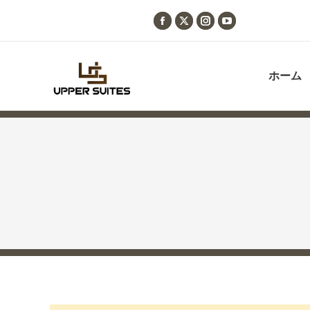
Facebook
X
Instagram
YouTube
page
page
page
page
opens
opens
opens
opens
ホーム
in
in
in
in
new
new
new
new
window
window
window
window