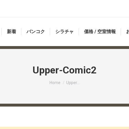
新着
バンコク
シラチャ
価格 / 空室情報
Upper-Comic2
You are here:
Home
Upper…