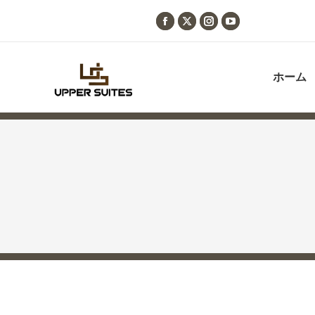
Facebook
X
Instagram
YouTube
page
page
page
page
opens
opens
opens
opens
ホーム
in
in
in
in
new
new
new
new
window
window
window
window