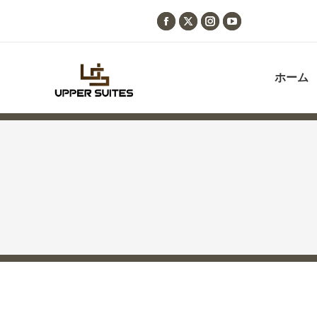
Facebook
X
Instagram
YouTube
page
page
page
page
opens
opens
opens
opens
ホーム
in
in
in
in
new
new
new
new
window
window
window
window