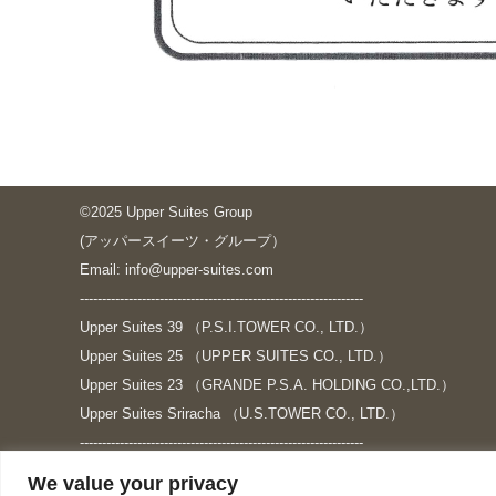
©2025 Upper Suites Group
(アッパースイーツ・グループ）
Email: info@upper-suites.com
----------------------------------------------------------------
Upper Suites 39 （P.S.I.TOWER CO., LTD.）
Upper Suites 25 （UPPER SUITES CO., LTD.）
Upper Suites 23 （GRANDE P.S.A. HOLDING CO.,LTD.）
Upper Suites Sriracha （U.S.TOWER CO., LTD.）
----------------------------------------------------------------
個人情報保護方針
We value your privacy