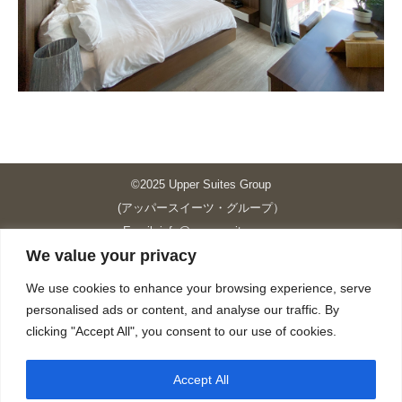
©2025 Upper Suites Group
(アッパースイーツ・グループ）
Email: info@upper-suites.com
We value your privacy
----------------------------------------------------------------
Upper Suites 39 （P.S.I.TOWER CO., LTD.）
We use cookies to enhance your browsing experience, serve
Upper Suites 25 （UPPER SUITES CO., LTD.）
personalised ads or content, and analyse our traffic. By
Upper Suites 23 （GRANDE P.S.A. HOLDING CO.,LTD.）
clicking "Accept All", you consent to our use of cookies.
Upper Suites Sriracha （U.S.TOWER CO., LTD.）
----------------------------------------------------------------
Accept All
個人情報保護方針