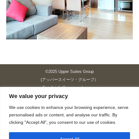
©2025 Upper Suites Group
(アッパースイーツ・グループ）
Email: info@upper-suites.com
We value your privacy
----------------------------------------------------------------
Upper Suites 39 （P.S.I.TOWER CO., LTD.）
We use cookies to enhance your browsing experience, serve
Upper Suites 25 （UPPER SUITES CO., LTD.）
personalised ads or content, and analyse our traffic. By
Upper Suites 23 （GRANDE P.S.A. HOLDING CO.,LTD.）
clicking "Accept All", you consent to our use of cookies.
Upper Suites Sriracha （U.S.TOWER CO., LTD.）
----------------------------------------------------------------
Accept All