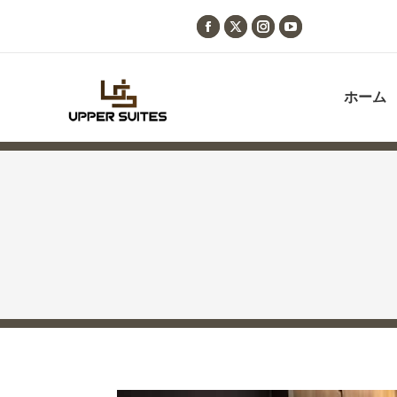
Facebook
X
Instagram
YouTube
page
page
page
page
opens
opens
opens
opens
ホーム
in
in
in
in
new
new
new
new
window
window
window
window