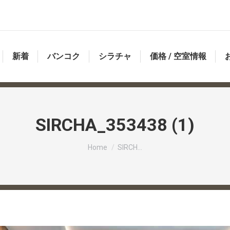
新着
バンコク
シラチャ
価格 / 空室情報
SIRCHA_353438 (1)
You are here:
Home
SIRCH…