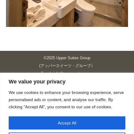
©2025 Upper Suites Group
(アッパースイーツ・グループ）
Email: info@upper-suites.com
We value your privacy
----------------------------------------------------------------
Upper Suites 39 （P.S.I.TOWER CO., LTD.）
We use cookies to enhance your browsing experience, serve
Upper Suites 25 （UPPER SUITES CO., LTD.）
personalised ads or content, and analyse our traffic. By
Upper Suites 23 （GRANDE P.S.A. HOLDING CO.,LTD.）
clicking "Accept All", you consent to our use of cookies.
Upper Suites Sriracha （U.S.TOWER CO., LTD.）
----------------------------------------------------------------
Accept All
個人情報保護方針