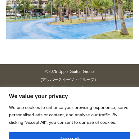
©2025 Upper Suites Group
(アッパースイーツ・グループ）
Email: info@upper-suites.com
We value your privacy
----------------------------------------------------------------
Upper Suites 39 （P.S.I.TOWER CO., LTD.）
We use cookies to enhance your browsing experience, serve
Upper Suites 25 （UPPER SUITES CO., LTD.）
personalised ads or content, and analyse our traffic. By
Upper Suites 23 （GRANDE P.S.A. HOLDING CO.,LTD.）
clicking "Accept All", you consent to our use of cookies.
Upper Suites Sriracha （U.S.TOWER CO., LTD.）
----------------------------------------------------------------
Accept All