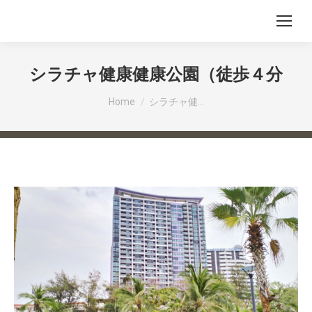
シラチャ健康健康公園（徒歩４分
You are here:
Home
シラチャ健…