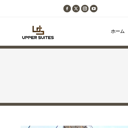
Facebook
X
Instagram
YouTube
page
page
page
page
opens
opens
opens
opens
ホーム
in
in
in
in
new
new
new
new
window
window
window
window