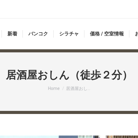
新着
バンコク
シラチャ
価格 / 空室情報
居酒屋おしん（徒歩２分）
You are here:
Home
居酒屋おし…