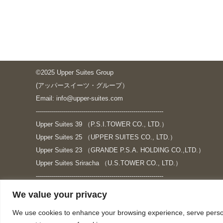
©2025 Upper Suites Group
(アッパースイーツ・グループ）
Email: info@upper-suites.com
----------------------------------------------------------------
Upper Suites 39 （P.S.I.TOWER CO., LTD.）
Upper Suites 25 （UPPER SUITES CO., LTD.）
Upper Suites 23 （GRANDE P.S.A. HOLDING CO.,LTD.）
Upper Suites Sriracha （U.S.TOWER CO., LTD.）
----------------------------------------------------------------
個人情報保護方針
We value your privacy
https://upper-suites.com/privacy-policy/
We use cookies to enhance your browsing experience, serve personal
Privacy policy