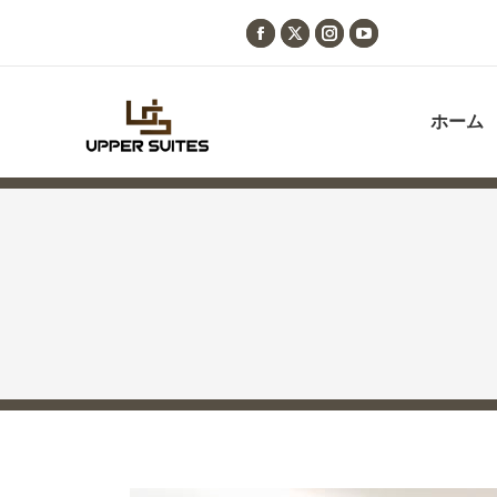
Facebook
X
Instagram
YouTube
page
page
page
page
opens
opens
opens
opens
ホーム
in
in
in
in
new
new
new
new
window
window
window
window