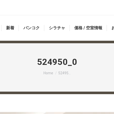
新着
バンコク
シラチャ
価格 / 空室情報
524950_0
You are here:
Home
52495…