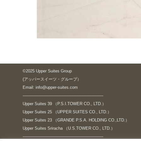
©2025 Upper Suites Group
(アッパースイーツ・グループ）
Email: info@upper-suites.com
----------------------------------------------------------------
Upper Suites 39 （P.S.I.TOWER CO., LTD.）
Upper Suites 25 （UPPER SUITES CO., LTD.）
Upper Suites 23 （GRANDE P.S.A. HOLDING CO.,LTD.）
Upper Suites Sriracha （U.S.TOWER CO., LTD.）
----------------------------------------------------------------