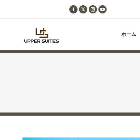
Facebook
X
Instagram
YouTube
page
page
page
page
opens
opens
opens
opens
ホーム
in
in
in
in
new
new
new
new
window
window
window
window