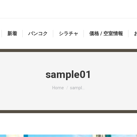
新着
バンコク
シラチャ
価格 / 空室情報
sample01
You are here:
Home
sampl…