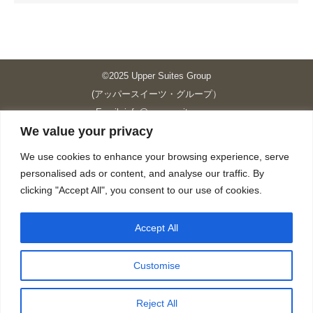
©2025 Upper Suites Group
(アッパースイーツ・グループ）
Email: info@upper-suites.com
We value your privacy
----------------------------------------------------------------
Upper Suites 39 （P.S.I.TOWER CO., LTD.）
We use cookies to enhance your browsing experience, serve
Upper Suites 25 （UPPER SUITES CO., LTD.）
personalised ads or content, and analyse our traffic. By
Upper Suites 23 （GRANDE P.S.A. HOLDING CO.,LTD.）
clicking "Accept All", you consent to our use of cookies.
Upper Suites Sriracha （U.S.TOWER CO., LTD.）
----------------------------------------------------------------
Accept All
個人情報保護方針
https://upper-suites.com/privacy-policy/
Customise
Privacy policy
https://upper-suites.com/privacy-policy-ENG/
Reject All